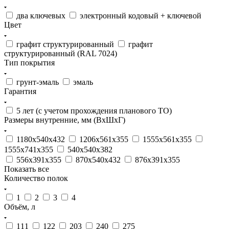
два ключевых
электронный кодовый + ключевой
Цвет
графит структурированный
графит
структурированный (RAL 7024)
Тип покрытия
грунт-эмаль
эмаль
Гарантия
5 лет (с учетом прохождения планового ТО)
Размеры внутренние, мм (ВхШхГ)
1180x540x432
1206x561x355
1555x561x355
1555x741x355
540x540x382
556x391x355
870x540x432
876x391x355
Показать все
Количество полок
1
2
3
4
Объём, л
111
122
203
240
275