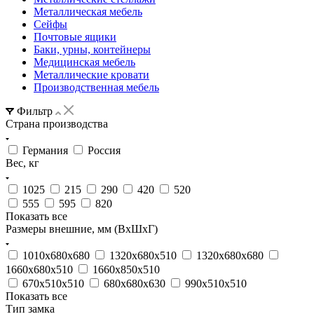
Металлическая мебель
Сейфы
Почтовые ящики
Баки, урны, контейнеры
Медицинская мебель
Металлические кровати
Производственная мебель
Фильтр
Страна производства
Германия
Россия
Вес, кг
1025
215
290
420
520
555
595
820
Показать все
Размеры внешние, мм (ВхШхГ)
1010x680x680
1320x680x510
1320x680x680
1660x680x510
1660x850x510
670x510x510
680x680x630
990x510x510
Показать все
Тип замка