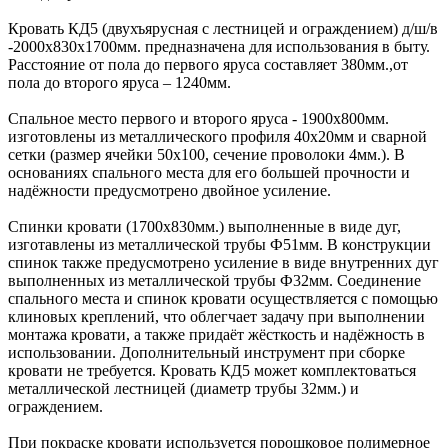
Кровать КД5 (двухъярусная с лестницей и ограждением) д/ш/в
-2000х830х1700мм. предназначена для использования в быту.
Расстояние от пола до первого яруса составляет 380мм.,от
пола до второго яруса – 1240мм.
Спальное место первого и второго яруса - 1900х800мм.
изготовлены из металлического профиля 40х20мм и сварной
сетки (размер ячейки 50х100, сечение проволоки 4мм.). В
основаниях спального места для его большей прочности и
надёжности предусмотрено двойное усиление.
Спинки кровати (1700х830мм.) выполненные в виде дуг,
изготавлены из металлической трубы Ф51мм. В конструкции
спинок также предусмотрено усиление в виде внутренних дуг
выполненных из металлической трубы Ф32мм. Соединение
спального места и спинок кровати осуществляется с помощью
клиновых креплений, что облегчает задачу при выполнении
монтажа кровати, а также придаёт жёсткость и надёжность в
использовании. Дополнительный инструмент при сборке
кровати не требуется. Кровать КД5 может комплектоваться
металлической лестницей (диаметр трубы 32мм.) и
ограждением.
При покраске кровати используется порошковое полимерное