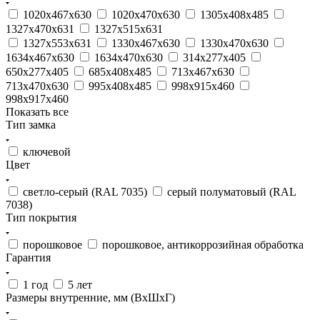
1020x467x630
1020x470x630
1305x408x485
1327x470x631
1327x515x631
1327x553x631
1330x467x630
1330x470x630
1634x467x630
1634x470x630
314x277x405
650x277x405
685x408x485
713x467x630
713x470x630
995x408x485
998x915x460
998x917x460
Показать все
Тип замка
ключевой
Цвет
светло-серый (RAL 7035)
серый полуматовый (RAL
7038)
Тип покрытия
порошковое
порошковое, антикоррозийная обработка
Гарантия
1 год
5 лет
Размеры внутренние, мм (ВхШхГ)