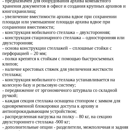
- предназначен для оборудования архива компактного
хранения документов в офисе и создания крупных архивов и
книгохранилищ;
- увеличение вместимости архива вдвое при сохранении
площади или уменьшение площади архива вдвое при
сохранении вместимости;
- конструкция мобильного стеллажа – двухсторонняя;
- конструкция стационарного стеллажа – односторонняя или
двухсторонняя;
- основа конструкции стеллажей – сплошные стойки с
перфорацией – 20 мм;
- полки крепятся к стойкам с помощью быстросъемных
клипов;
- наличие крестовых стяжек для увеличения жесткости
стеллажа;
- конструкция мобильного стеллажа устанавливается на
колесную базу и рельсовую систему;
- передвижение от эргономичного штурвала со складной
ручкой;
- каждая секция стеллажа оснащена стопором с замком для
одновременной блокировки доступа к архиву и
антиопрокидывающим устройством;
- распределенная нагрузка на полку – 80 кг, на секцию
двухстороннего стеллажа -900 кг;
- дополнительные опции - разделители, межполочная и задняя