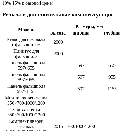
10%-15% к базовой цене)
Рельсы и дополнительные комплектующие
Размеры, мм
Модель
высота
ширина
глубина
Рельс для стеллажа
2000
с фальшполом
Плинтус для
2000
фальшпола
Панель фальшпола
597
655
597×655
Панель фальшпола
597
955
597×955
Панель фальшпола
597
1155
597×1155
Межполочная стенка
350×700/1000/1200
Задняя стенка
350×700/1000/1200
Комплект дверей
стеллажа
2015
700/1000/1200