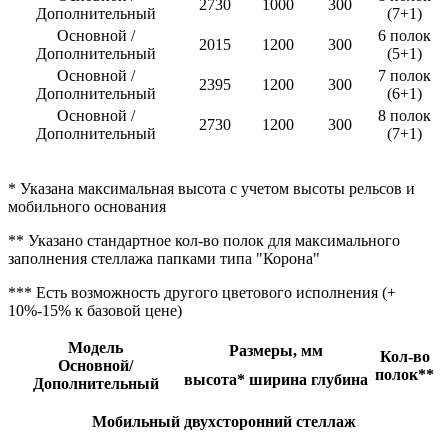
2730
1000
300
Дополнительный
(7+1)
Основной /
6 полок
2015
1200
300
Дополнительный
(5+1)
Основной /
7 полок
2395
1200
300
Дополнительный
(6+1)
Основной /
8 полок
2730
1200
300
Дополнительный
(7+1)
* Указана максимальная высота с учетом высоты рельсов и
мобильного основания
** Указано стандартное кол-во полок для максимального
заполнения стеллажа папками типа "Корона"
*** Есть возможность другого цветового исполнения (+
10%-15% к базовой цене)
Модель
Размеры, мм
Кол-во
Основной/
полок**
высота*
ширина
глубина
Дополнительный
Мобильный двухсторонний стеллаж