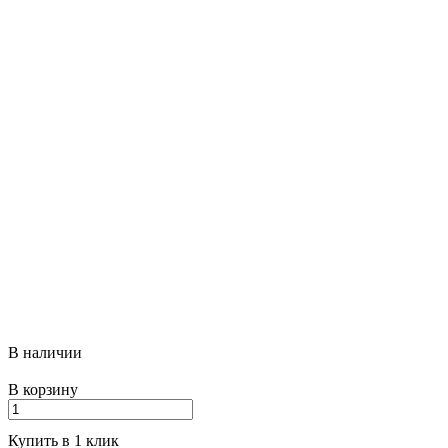
Каталог несет в первую очередь справочную информацию,
поэтому обращаем ваше внимание, что в редких случаях,
наличие на складе, а так же цена может отличаться от
реальности.
Во избежание недоразумений, просим вас дождаться
подтверждения вашего оформленного заказа, нашим
менеджером, и только после этого производить оплату или
следовать в пункт выдачи для получения.
В наличии
В корзину
Купить в 1 клик